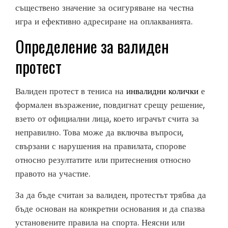
съществено значение за осигуряване на честна
игра и ефективно адресиране на оплакванията.
Определение за валиден
протест
Валиден протест в тениса на
инвалидни колички
е
формален възражение, повдигнат срещу решение,
взето от официални лица, което играчът счита за
неправилно. Това може да включва въпроси,
свързани с нарушения на правилата, спорове
относно резултатите или притеснения относно
правото на участие.
За да бъде считан за валиден, протестът трябва да
бъде основан на конкретни основания и да спазва
установените правила на спорта. Неясни или