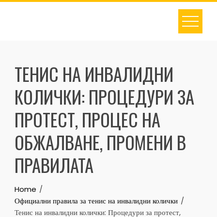
Skip
to
content
ТЕНИС НА ИНВАЛИДНИ
КОЛИЧКИ: ПРОЦЕДУРИ ЗА
ПРОТЕСТ, ПРОЦЕС НА
ОБЖАЛВАНЕ, ПРОМЕНИ В
ПРАВИЛАТА
Home
Официални правила за тенис на инвалидни колички
Тенис на инвалидни колички: Процедури за протест,