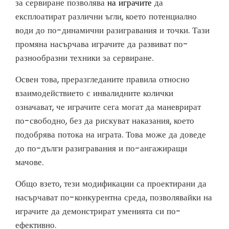
за сервиране позволява
на играчите
да
експлоатират различни ъгли, което потенциално
води до по-динамични разигравания и точки. Тази
промяна насърчава играчите да развиват по-
разнообразни техники за сервиране.
Освен това, преразгледаните правила относно
взаимодействието с инвалидните колички
означават, че играчите сега могат да маневрират
по-свободно, без да рискуват наказания, което
подобрява потока на играта. Това може да доведе
до по-дълги разигравания и по-ангажиращи
мачове.
Общо взето, тези модификации са проектирани да
насърчават по-конкурентна среда, позволявайки на
играчите да демонстрират уменията си по-
ефективно.