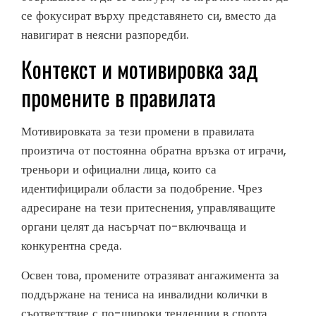
се фокусират върху представянето си, вместо да
навигират в неясни разпоредби.
Контекст и мотивировка зад
промените в правилата
Мотивировката за тези промени в правилата
произтича от постоянна обратна връзка от играчи,
треньори и официални лица, които са
идентифицирали области за подобрение. Чрез
адресиране на тези притеснения, управляващите
органи целят да насърчат по-включваща и
конкурентна среда.
Освен това, промените отразяват ангажимента за
поддържане на тениса на инвалидни колички в
съответствие с по-широки тенденции в спорта,