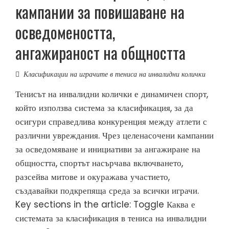
кампании за повишаване на
осведомеността,
ангажираност на общността
Класификации на играчите в тениса на инвалидни колички
Тенисът на инвалидни колички е динамичен спорт,
който използва система за класификация, за да
осигури справедлива конкуренция между атлети с
различни увреждания. Чрез целенасочени кампании
за осведомяване и инициативи за ангажиране на
общността, спортът насърчава включването,
разсейва митове и окуражава участието,
създавайки подкрепяща среда за всички играчи.
Key sections in the article: Toggle Каква е
системата за класификация в тениса на инвалидни