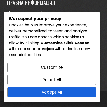
ПРАВНА ИНФОРМАЦИЯ
Предпочитания за бисквитки
We respect your privacy
Връзка с нас
Cookies help us improve your experience,
Кои сме ние
deliver personalized content, and analyze
traffic. You can choose which cookies to
Условия за ползване
allow by clicking
Customize
. Click
Accept
Политика за поверителност
All
to consent or
Reject All
to decline non-
essential cookies.
ТЪРСЕНЕ
Customize
Search
for:
Reject All
Accept All
WordPress Theme - Total
by HashThemes