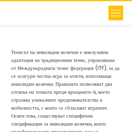
Skip
to
content
Тенисът на инвалидни колички е инклузивна
адаптация на традиционния тенис, управлявана
от Международната тенис федерация (ITF), за да
се осигури честна игра за атлети, използващи
инвалидни колички. Правилата позволяват два
отскока на топката преди връщането й, което
отразява уникалните предизвикателства в
мобилността, с които се сблъскват играчите.
Освен това, съществуват специфични
спецификации за инвалидни колички, които
подобряват както представянето, така и