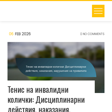
Skip
to
content
06
FEB 2026
NO COMMENTS
Тенис на инвалидни
колички: Дисциплинарни
действия, наказания,