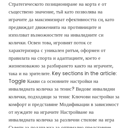
Стратегическото позициониране на корта е от
съществено значение, тъй като позволява на
играчите да максимизират ефективността си, като
предвиждат движенията на противниците и
използват възможностите на инвалидните си
колички. Освен това, игровият поток се
характеризира с уникален ритъм, оформен от
правилата на спорта и адаптациите, което е
жизненоважно за разбирането както на играчите,
така и на зрителите. Key sections in the article:
Toggle Какви са основните настройки на
инвалидната количка за тенис? Видове инвалидни
колички, подходящи за тенис Ключови настройки за
комфорт и представяне Модификации в зависимост
от нуждите на играчите Настройване на
инвалидната количка за различни стилове на игра
Съвети за поддръжка за оптимално представяне