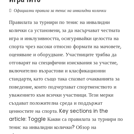
Официални правила за тенис на инвалидни колички
Правилата за турнири по тенис на инвалидни
колички са установени, за да насърчават честната
игра и инклузивността, осигурявайки целостта на
спорта чрез насоки относно формати на мачовете,
оценяване и оборудване. Участниците трябва да
отговарят на специфични изисквания за участие,
включително възрастови и класфикационни
стандарти, като също така спазват очакванията за
поведение, които подчертават спортменството и
уважението към всички участници. Тези мерки
създават положителна среда и поддържат
ценностите на спорта. Key sections in the
article: Toggle Какви са правилата за турнири по
тенис на инвалидни колички? Обзор на