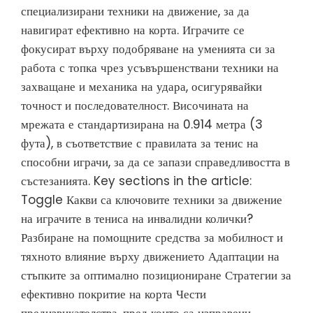
специализирани техники на движение, за да
навигират ефективно на корта. Играчите се
фокусират върху подобряване на уменията си за
работа с топка чрез усъвършенствани техники на
захващане и механика на удара, осигурявайки
точност и последователност. Височината на
мрежата е стандартизирана на 0.914 метра (3
фута), в съответствие с правилата за тенис на
способни играчи, за да се запази справедливостта в
състезанията. Key sections in the article:
Toggle Какви са ключовите техники за движение
на играчите в тениса на инвалидни колички?
Разбиране на помощните средства за мобилност и
тяхното влияние върху движението Адаптации на
стъпките за оптимално позициониране Стратегии за
ефективно покритие на корта Чести
предизвикателства, пред които са изправени