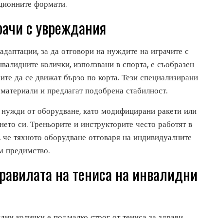
иционните формати.
рачи с увреждания
адаптации, за да отговори на нуждите на играчите с
валидните колички, използвани в спорта, е съобразен
ите да се движат бързо по корта. Тези специализирани
 материали и предлагат подобрена стабилност.
и нужди от оборудване, като модифицирани ракети или
нето си. Треньорите и инструкторите често работят в
т, че тяхното оборудване отговаря на индивидуалните
м предимство.
равилата на тениса на инвалидни
дни колички е по-малко строг от тениса за здрави