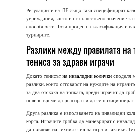
Регулациите на ITF също така специфицират кл
увреждания, което е от съществено значение за
способности. Този процес на класификация е ва
турнирите.
Разлики между правилата на 
тениса за здрави играчи
Докато тенисът
на инвалидни колички
споделя м
разлики, които отговарят на нуждите на играчи
за два отскока на топката, преди играчът да тря
повече време да реагират и да се позиционират
Друга разлика е използването на инвалидни коли
корта. Играчите трябва да маневрират с инвалид
да повлияе на техния стил на игра и тактики. Т