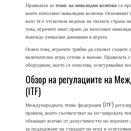
Правилата за
тенис на инвалидни колички
са про
които използват инвалидни колички. Основният п
като тя е отскочила веднъж на тяхната страна н
това, играчите имат право да използват инвалидн
въвежда уникални динамики в играта.
Освен това, играчите трябва да спазват същите с
включително игри, сетове и мачове. Правилата с
оборудване, което се използва, осигурявайки по
Обзор на регулациите на Ме
(ITF)
Международната тенис федерация (ITF) регули
правила, които съответстват на по-широката тен
обхващат всичко от допустимостта на играчите 
за поддържане на стандарт на игра и осигурява