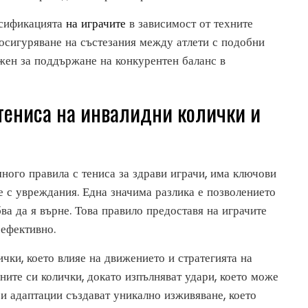
асификацията
на играчите
в зависимост от техните
 осигуряване на състезания между атлети с подобни
жен за поддържане на конкурентен баланс в
тениса на инвалидни колички и
ного правила с тениса за здрави играчи, има ключови
те с увреждания. Една значима разлика е позволението
бва да я върне. Това правило предоставя на играчите
 ефективно.
чки, което влияе на движението и стратегията на
ните си колички, докато изпълняват удари, което може
ези адаптации създават уникално изживяване, което