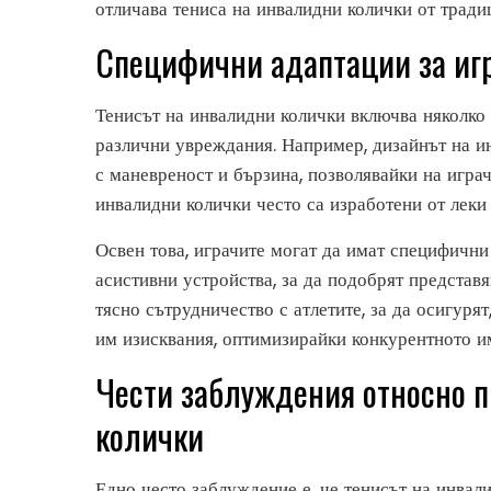
отличава тениса на инвалидни колички от трад
Специфични адаптации за иг
Тенисът на инвалидни колички включва няколко 
различни увреждания. Например, дизайнът на ин
с маневреност и бързина, позволявайки на играч
инвалидни колички често са изработени от леки
Освен това, играчите могат да имат специфичн
асистивни устройства, за да подобрят представя
тясно сътрудничество с атлетите, за да осигуря
им изисквания, оптимизирайки конкурентното и
Чести заблуждения относно п
колички
Едно често заблуждение е, че тенисът на инвали