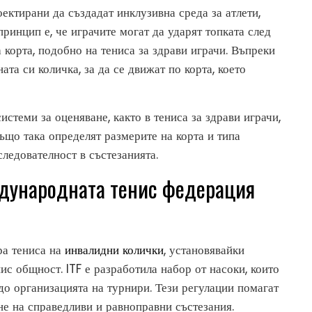
ектирани да създадат инклузивна среда за атлети,
ринцип е, че играчите могат да ударят топката след
а корта, подобно на тениса за здрави играчи. Въпреки
ата си количка, за да се движат по корта, което
истеми за оценяване, както в тениса за здрави играчи,
ъщо така определят размерите на корта и типа
следователност в състезанията.
ждународната тенис федерация
ра тениса на
инвалидни колички
, установявайки
ис общност. ITF е разработила набор от насоки, които
до организацията на турнири. Тези регулации помагат
не на справедливи и равноправни състезания.