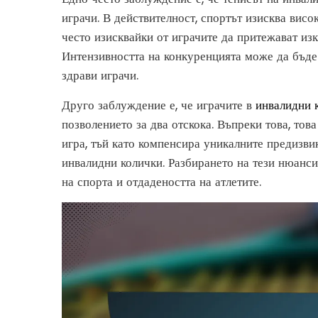
играчи. В действителност, спортът изисква висо
често изисквайки от играчите да притежават из
Интензивността на конкуренцията може да бъде 
здрави играчи.
Друго заблуждение е, че играчите в
инвалидни 
позволението за два отскока. Въпреки това, тов
игра, тъй като компенсира уникалните предизвик
инвалидни колички. Разбирането на тези нюанси
на спорта и отдадеността на атлетите.